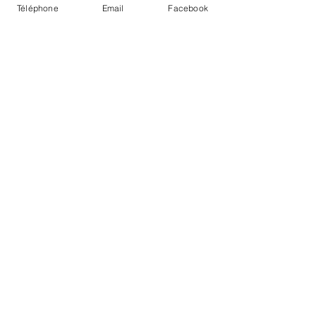
Téléphone
Email
Facebook
Envoyer
FAQ
Téléchargements et remboursements
Conditions générales de ventes
Politique de protection des données
personnelles
Mentions légales