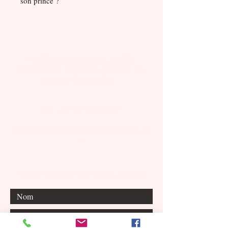
son prince ?
Veuillez contacter Laetitia
Fernandes pour les médias ou
autres demandes :
Tél :
07 83 06 08 73
laetitiafernandes.auteure@gmail.co
m
74200 Thonon-Les-Bains, France